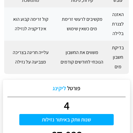
עובש
קירות, פינות
מתמשכת
האזנה
מקשיבים לרעשי זרימת
קול זרימה קבוע הוא
לצנרת
מים כשאין שימוש
אינדיקציה לנזילה
בלילה
בדיקת
משווים את החשבון
עלייה חריגה בצריכה
חשבון
הנוכחי לחודשים קודמים
מצביעה על נזילה
מים
פורטל
ליקינג
4
שנות וותק באיתור נזילות