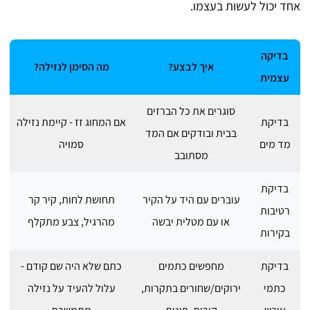
אחד יכול לעשות בעצמו.
בדיקה
איך לבצע?
מה הסימן לנזילה?
עצמית
סוגרים את כל הברזים
בדיקת
אם המחוג זז - קיימת נזילה
בבית ובודקים אם המד
מד מים
סמויה
מסתובב
בדיקת
עוברים עם היד על הקיר
תחושת לחות, קיר קר
רטיבות
או עם מטלית יבשה
מהרגיל, צבע מתקלף
בקירות
בדיקת
מחפשים כתמים
כתם שלא היה שם קודם -
כתמי
ירוקים/שחורים בתקרות,
עלול להעיד על נזילה