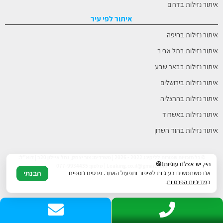
איתור נזילות בדרום
איתור לפי עיר
איתור נזילות בחיפה
איתור נזילות בתל אביב
איתור נזילות בבאר שבע
איתור נזילות בירושלים
איתור נזילות בהרצליה
איתור נזילות באשדוד
איתור נזילות בהוד השרון
© כל הזכויות שמורות לליקינג 2022 - 2026 | משרדים: צור יצחק, נחל איילון 20ב | דוא"ל:
היי, יש אצלנו עוגיות!🍪
Leaking.co.il@gmail.com | טלפון: 077-9934435
אנו משתמשים בעוגיות לשיפור ותפעול האתר. פרטים נוספים
הבנתי
ב
מדיניות הפרטיות
.