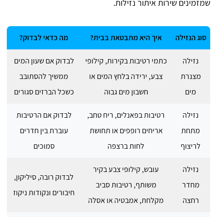
שמזמינים שירות איתור נזילות.
סוג הנזילה
איך היא מתבטאת בבית?
מה כדאי לבדוק?
נזילה
כתמי רטיבות בקירות, קילופי
לבדוק אם שעון המים
מצנרת
צבע, ירידה בלחץ המים או
ממשיך להסתובב
מים
חשבון מים גבוה
כשכל הברזים סגורים
נזילה
רטיבות בפאנלים, ריח טחב,
לבדוק אם הרטיבות
מתחת
אריחים רופפים או תחושת
עוברת בין חדרים
לריצוף
לחות ברצפה
סמוכים
נזילה
עובש, קילופי צבע בקיר
לבדוק רובה, סיליקון,
מחדר
משותף, רטיבות סביב
חיבורים ונקודות ניקוז
רחצה
מקלחת, אמבטיה או אסלה