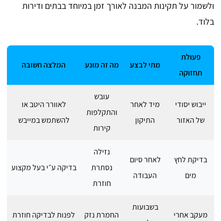
ולשמור על תקינות המבנה לאורך זמן במיוחד בבתים ודירות
בלוד.
פעולת
מתי לבצע
מה זה מונע
המלצה חשובה
תחזוקה
עובש
ייבוש יסודי
מיד לאחר
לאוורר היטב או
והתקלפות
של האזור
התיקון
להשתמש במייבש
קירות
נזילה
בדיקת לחץ
לאחר סיום
נסתרת
בדיקה ע״י בעל מקצוע
מים
העבודה
חוזרת
בשבועות
מעקב אחרי
החמרת נזק
לפנות לבדיקה חוזרת