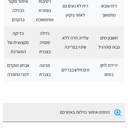
רטיבות
איתור מקור
ריח עובש
ריח לא נעים גם
נסתרת
הנזילה
מתמשך
לאחר ניקיון
ומתמשכת
בהקדם
נזילה
בדיקה
חשבון מים
עלייה חדה ללא
סמויה
מקצועית של
גבוה מהרגיל
שינוי בצריכה
בצנרת
המערכת
ירידת לחץ
פגיעה
אבחון מוקדם
זרם חלש בברזים
במים
בצנרת
לפני החמרה
הזמינו איתור נזילות באזורכם