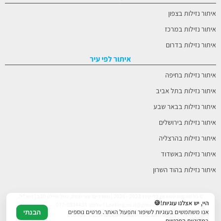
איתור נזילות בצפון
איתור נזילות במרכז
איתור נזילות בדרום
איתור לפי עיר
איתור נזילות בחיפה
איתור נזילות בתל אביב
איתור נזילות בבאר שבע
איתור נזילות בירושלים
איתור נזילות בהרצליה
איתור נזילות באשדוד
איתור נזילות בהוד השרון
© כל הזכויות שמורות לליקינג 2022 - 2026 | משרדים: צור יצחק, נחל איילון 20ב | דוא"ל:
היי, יש אצלנו עוגיות!🍪
Leaking.co.il@gmail.com | טלפון: 077-9934435
אנו משתמשים בעוגיות לשיפור ותפעול האתר. פרטים נוספים
הבנתי
ב
מדיניות הפרטיות
.