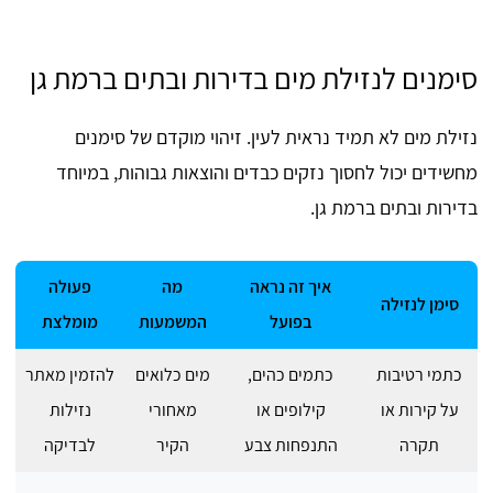
סימנים לנזילת מים בדירות ובתים ברמת גן
נזילת מים לא תמיד נראית לעין. זיהוי מוקדם של סימנים
מחשידים יכול לחסוך נזקים כבדים והוצאות גבוהות, במיוחד
בדירות ובתים ברמת גן.
איך זה נראה
מה
פעולה
סימן לנזילה
בפועל
המשמעות
מומלצת
כתמי רטיבות
כתמים כהים,
מים כלואים
להזמין מאתר
על קירות או
קילופים או
מאחורי
נזילות
תקרה
התנפחות צבע
הקיר
לבדיקה