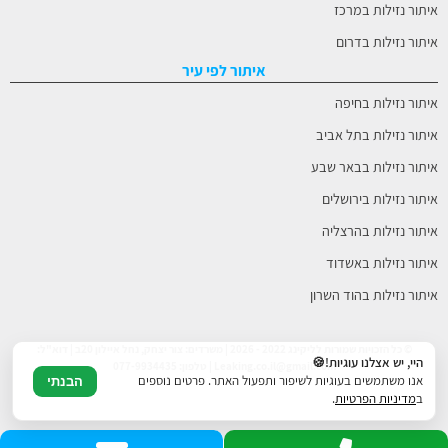
איתור נזילות במרכז
איתור נזילות בדרום
איתור לפי עיר
איתור נזילות בחיפה
איתור נזילות בתל אביב
איתור נזילות בבאר שבע
איתור נזילות בירושלים
איתור נזילות בהרצליה
איתור נזילות באשדוד
איתור נזילות בהוד השרון
© כל הזכויות שמורות לליקינג 2022 - 2026 | משרדים: צור יצחק, נחל איילון 20ב | דוא"ל:
היי, יש אצלנו עוגיות!🍪
Leaking.co.il@gmail.com | טלפון: 077-9934435
אנו משתמשים בעוגיות לשיפור ותפעול האתר. פרטים נוספים
הבנתי
ב
מדיניות הפרטיות
.