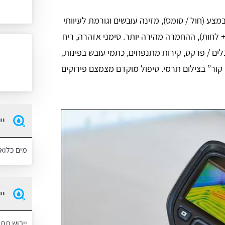
ע (חול / סומס), מזינה עובשים וגורמת לעיוותי
 + לחות), ההחמרה מהירה יותר. סימני אזהרה, ריח
לים / פרקט, קירות מתנפחים, כתמי עובש בפינות,
י קור” בצילום תרמי. טיפול מוקדם מצמצם פירוקים
יי
מים כלוא
יי
ייבוש תת